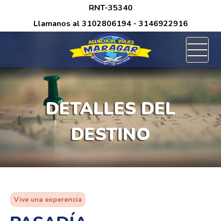
/*
RNT-35340
Llamanos al
3102806194
- 3146922916
DETALLES DEL
DESTINO
Vive una experencia