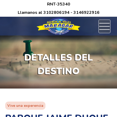
/*
RNT-35340
Llamanos al
3102806194
- 3146922916
DETALLES DEL
DESTINO
Vive una experencia