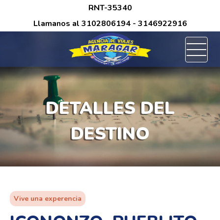
/*
RNT-35340
Llamanos al
3102806194
- 3146922916
DETALLES DEL
DESTINO
Vive una experencia