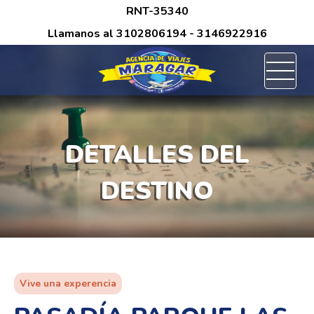
/*
RNT-35340
Llamanos al
3102806194
- 3146922916
DETALLES DEL
DESTINO
Vive una experencia