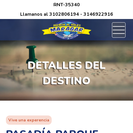
/*
RNT-35340
Llamanos al
3102806194
- 3146922916
DETALLES DEL
DESTINO
Vive una experencia