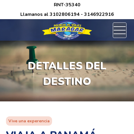
/*
RNT-35340
Llamanos al
3102806194
- 3146922916
DETALLES DEL
DESTINO
Vive una experencia